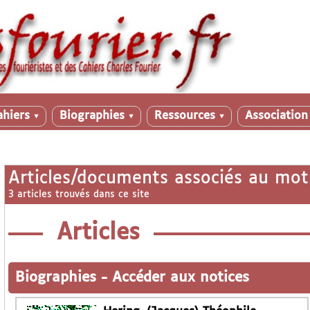
ahiers
Biographies
Ressources
Associatio
▼
▼
▼
Articles/documents associés au mot
3 articles trouvés dans ce site
Articles
Biographies
-
Accéder aux notices