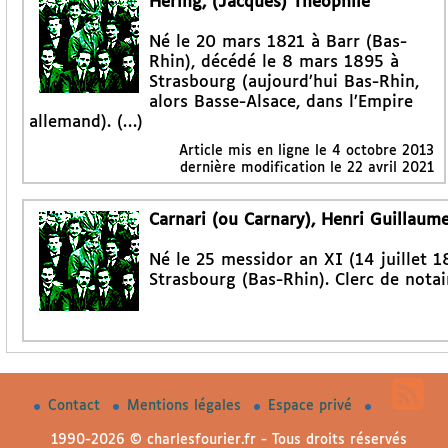
Hering, (Jacques) Théophile
Né le 20 mars 1821 à Barr (Bas-
Rhin), décédé le 8 mars 1895 à
Strasbourg (aujourd’hui Bas-Rhin,
alors Basse-Alsace, dans l’Empire
allemand). (…)
Article mis en ligne le
4 octobre 2013
dernière modification le 22 avril 2021
Carnari (ou Carnary), Henri Guillaum
Né le 25 messidor an XI (14 juillet 1
Strasbourg (Bas-Rhin). Clerc de nota
Contact
Mentions légales
Espace privé
1990-2026 © charlesfourier.fr - Tous droits réservés