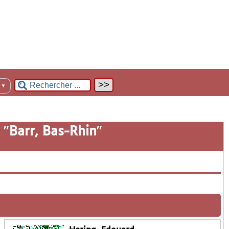
n
▼
 "
Barr, Bas-Rhin
"