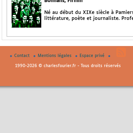
Bonnans, Firmin
Né au début du XIXe siècle à Pamiers
littérature, poète et journaliste. Pro
Contact
Mentions légales
Espace privé
1990-2026 © charlesfourier.fr - Tous droits réservés