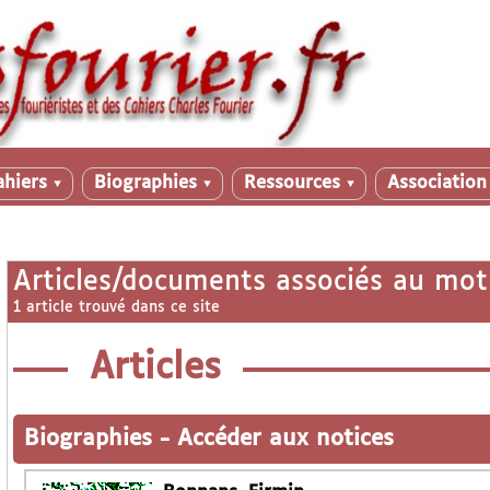
ahiers
Biographies
Ressources
Associatio
▼
▼
▼
Articles/documents associés au mot
1 article trouvé dans ce site
Articles
Biographies
-
Accéder aux notices