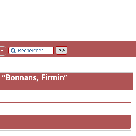
n
▼
 "
Bonnans, Firmin
"