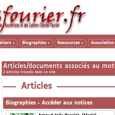
ahiers
Biographies
Ressources
Associatio
▼
▼
▼
Articles/documents associés au mot
2 articles trouvés dans ce site
Articles
Biographies
-
Accéder aux notices