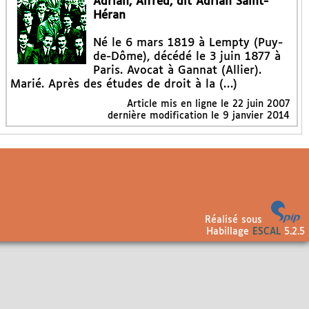
Adrian, Alfred, dit Adrian Saint-
Héran
Né le 6 mars 1819 à Lempty (Puy-
de-Dôme), décédé le 3 juin 1877 à
Paris. Avocat à Gannat (Allier).
Marié. Après des études de droit à la (…)
Article mis en ligne le
22 juin 2007
dernière modification le 9 janvier 2014
Réalisé sous
Habillage
ESCAL
5.2.5