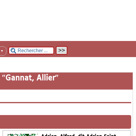
n
▼
 "
Gannat, Allier
"