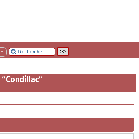
n
▼
 "
Condillac
"