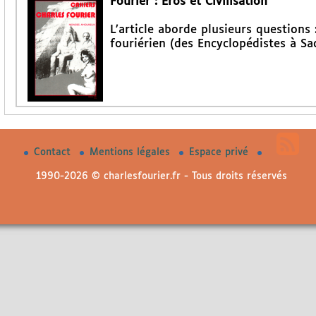
Fourier : Eros et Civilisation
L’article aborde plusieurs questions 
fouriérien (des Encyclopédistes à Sad
Contact
Mentions légales
Espace privé
1990-2026 © charlesfourier.fr - Tous droits réservés