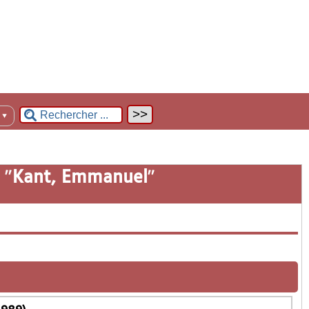
n
▼
 "
Kant, Emmanuel
"