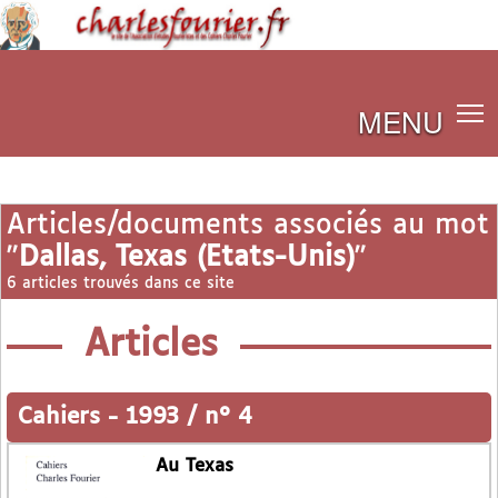
MENU
Articles/documents associés au mot
"
Dallas, Texas (Etats-Unis)
"
6 articles trouvés dans ce site
Articles
Cahiers
-
1993 / n° 4
Au Texas