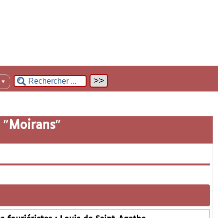
n
▼
 "
Moirans
"