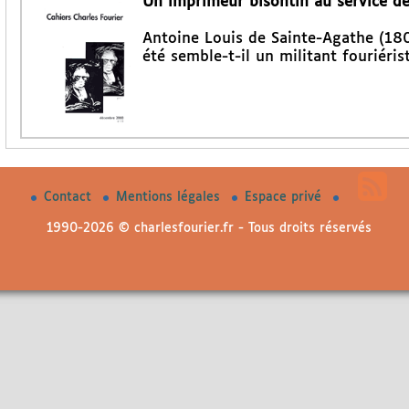
Un imprimeur bisontin au service des
Antoine Louis de Sainte-Agathe (180
été semble-t-il un militant fouriéris
Contact
Mentions légales
Espace privé
1990-2026 © charlesfourier.fr - Tous droits réservés