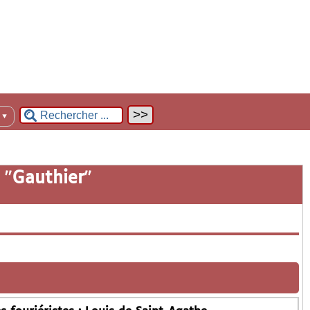
n
▼
 "
Gauthier
"