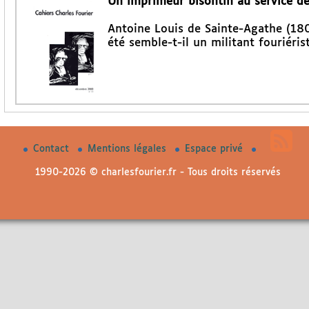
Un imprimeur bisontin au service des
Antoine Louis de Sainte-Agathe (180
été semble-t-il un militant fouriéris
Contact
Mentions légales
Espace privé
1990-2026 © charlesfourier.fr - Tous droits réservés