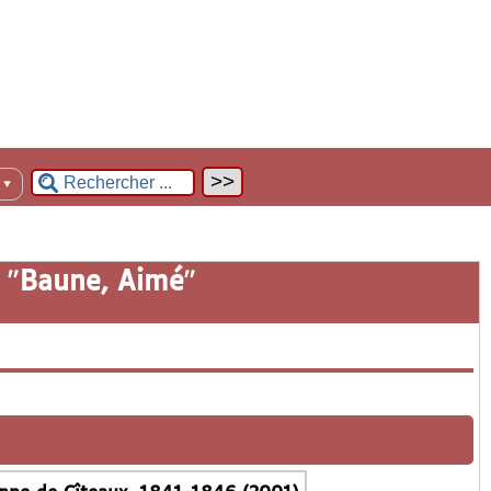
n
▼
 "
Baune, Aimé
"