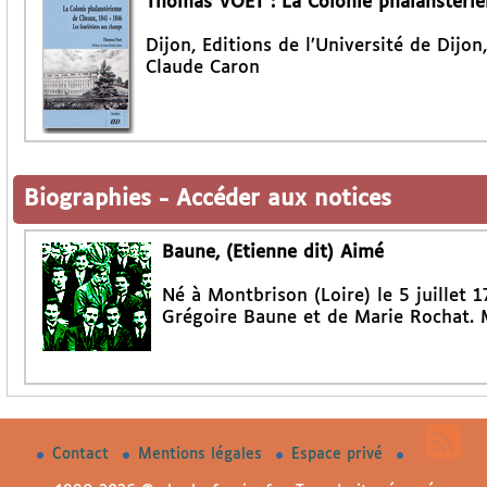
Thomas VOET : La Colonie phalanstéri
Dijon, Editions de l’Université de Dijon
Claude Caron
Biographies
-
Accéder aux notices
Baune, (Etienne dit) Aimé
Né à Montbrison (Loire) le 5 juillet 1
Grégoire Baune et de Marie Rochat. M
Contact
Mentions légales
Espace privé