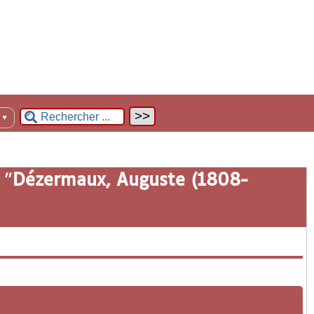
n
▼
 "
Dézermaux, Auguste (1808-