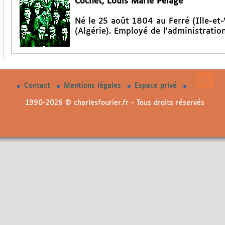
Cochet, Louis Marie Pélage
Né le 25 août 1804 au Ferré (Ille-et-
(Algérie). Employé de l’administratio
Contact
Mentions légales
Espace privé
1990-2026 © charlesfourier.fr - Tous droits réservés