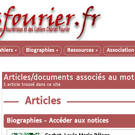
ahiers
Biographies
Ressources
Associatio
▼
▼
▼
Articles/documents associés au mot
1 article trouvé dans ce site
Articles
Biographies
-
Accéder aux notices