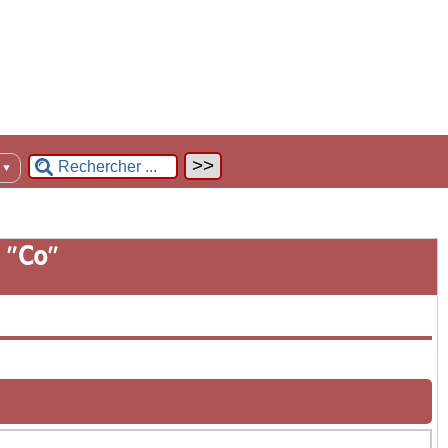
n
▼
 "
Co
"