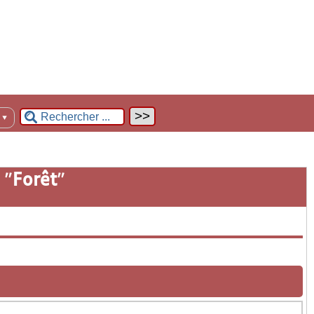
n
▼
 "
Forêt
"