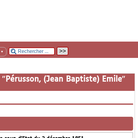
n
▼
 "
Pérusson, (Jean Baptiste) Emile
"