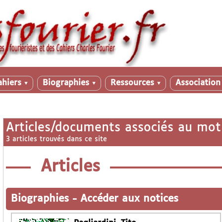
ahiers
Biographies
Ressources
Associatio
▼
▼
▼
Articles/documents associés au mot
3 articles trouvés dans ce site
Articles
Biographies
-
Accéder aux notices