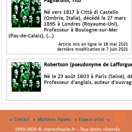
Pagliardini, Tito
Né vers 1817 à Città di Castello
(Ombrie, Italie), décédé le 27 mars
1895 à Londres (Royaume-Uni).
Professeur à Boulogne-sur-Mer
(Pas-de-Calais), (…)
Article mis en ligne le
18 mai 2021
dernière modification le 7 juin 2021
Robertson (pseudonyme de Lafforgue)
Né le 23 août 1803 à Paris (Seine), d
Professeur d’anglais, auteur d’ouvrag
Contact
Mentions légales
Espace privé
1990-2026 © charlesfourier.fr - Tous droits réservés