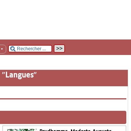
n
▼
 "
Langues
"