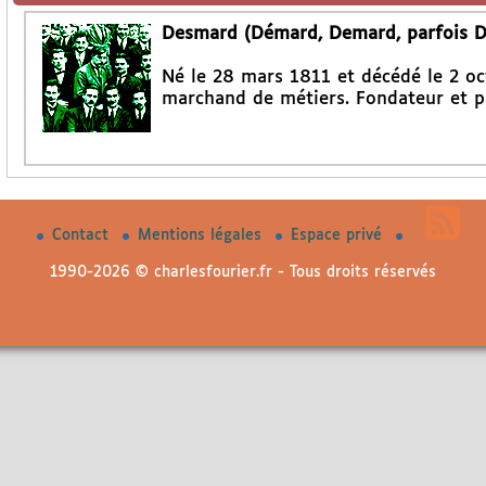
Desmard (Démard, Demard, parfois D
Né le 28 mars 1811 et décédé le 2 oc
marchand de métiers. Fondateur et p
Contact
Mentions légales
Espace privé
1990-2026 © charlesfourier.fr - Tous droits réservés