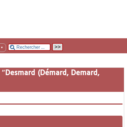
n
▼
 "
Desmard (Démard, Demard,