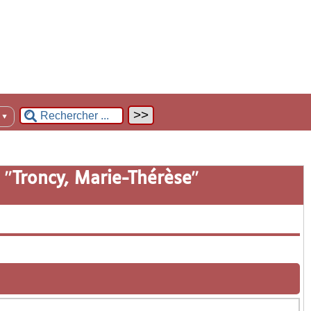
n
▼
 "
Troncy, Marie-Thérèse
"