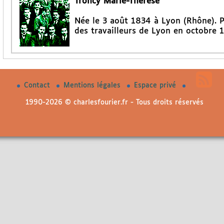
Troncy Marie-Thérèse
Née le 3 août 1834 à Lyon (Rhône). 
des travailleurs de Lyon en octobre 
Contact
Mentions légales
Espace privé
1990-2026 © charlesfourier.fr - Tous droits réservés