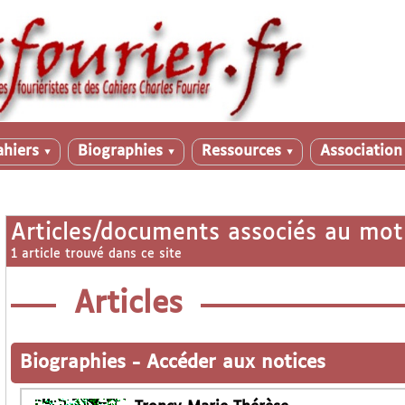
ahiers
Biographies
Ressources
Associatio
▼
▼
▼
Articles/documents associés au mot
1 article trouvé dans ce site
Articles
Biographies
-
Accéder aux notices