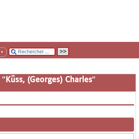
n
▼
 "
Küss, (Georges) Charles
"