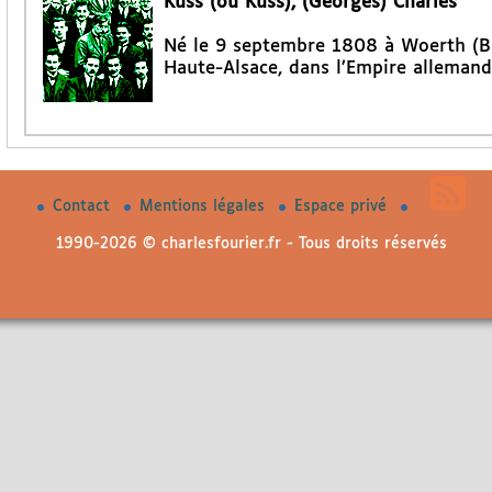
Küss (ou Kuss), (Georges) Charles
Né le 9 septembre 1808 à Woerth (Bas
Haute-Alsace, dans l’Empire allemand
Contact
Mentions légales
Espace privé
1990-2026 © charlesfourier.fr - Tous droits réservés