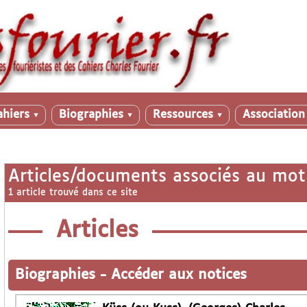
ahiers
Biographies
Ressources
Associatio
▼
▼
▼
Articles/documents associés au mot
1 article trouvé dans ce site
Articles
Biographies
-
Accéder aux notices