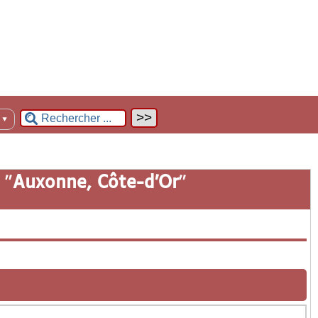
n
▼
 "
Auxonne, Côte-d’Or
"