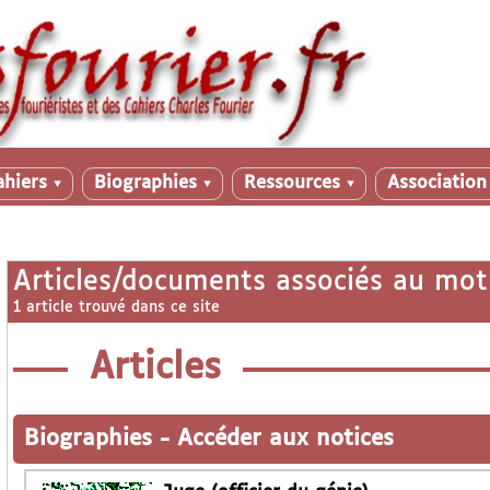
ahiers
Biographies
Ressources
Associatio
▼
▼
▼
Articles/documents associés au mot
1 article trouvé dans ce site
Articles
Biographies
-
Accéder aux notices