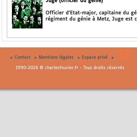
Juge (officier du génie)
Officier d’Etat-major, capitaine du g
régiment du génie à Metz, Juge est 
Contact
Mentions légales
Espace privé
1990-2026 © charlesfourier.fr - Tous droits réservés