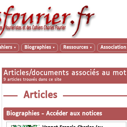
ahiers
Biographies
Ressources
Associatio
▼
▼
▼
Articles/documents associés au mot
9 articles trouvés dans ce site
Articles
Biographies
-
Accéder aux notices