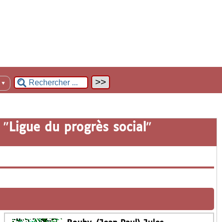
n
▼
 "
Ligue du progrès social
"