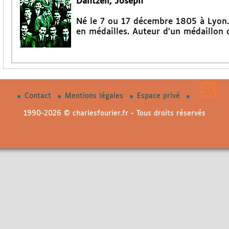
Dantzell, Joseph
Né le 7 ou 17 décembre 1805 à Lyon. 
en médailles. Auteur d’un médaillon d
Contact
Mentions légales
Espace privé
1990-2026 © charlesfourier.fr - Tous droits réservés