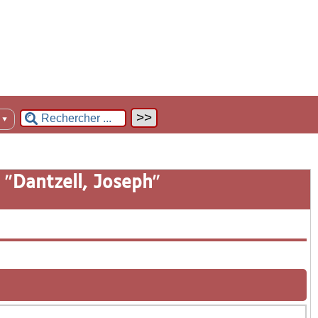
n
▼
 "
Dantzell, Joseph
"