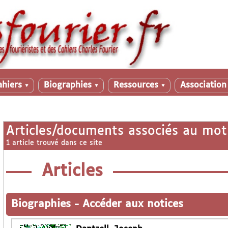
ahiers
Biographies
Ressources
Associatio
▼
▼
▼
Articles/documents associés au mot
1 article trouvé dans ce site
Articles
Biographies
-
Accéder aux notices