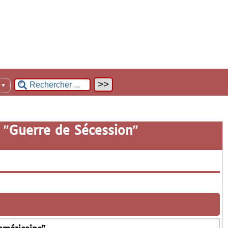
n
▼
 "
Guerre de Sécession
"