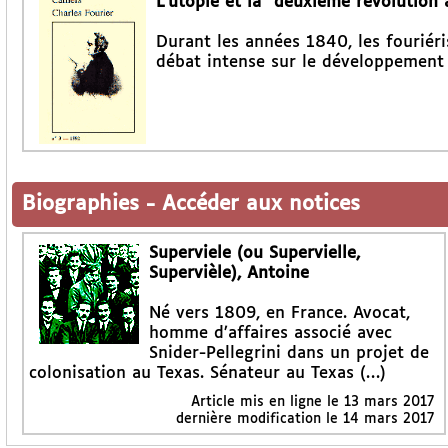
L’utopie et la "deuxième révolution 
Durant les années 1840, les fouriéri
débat intense sur le développement 
Biographies
-
Accéder aux notices
Superviele (ou Supervielle,
Supervièle), Antoine
Né vers 1809, en France. Avocat,
homme d’affaires associé avec
Snider-Pellegrini dans un projet de
colonisation au Texas. Sénateur au Texas (…)
Article mis en ligne le
13 mars 2017
dernière modification le 14 mars 2017