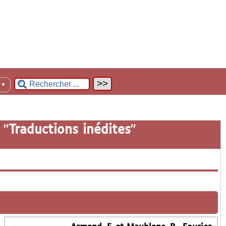
n
▼
 "
Traductions inédites
"