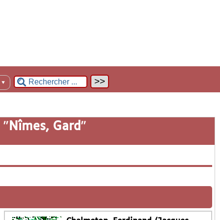
n
▼
 "
Nîmes, Gard
"