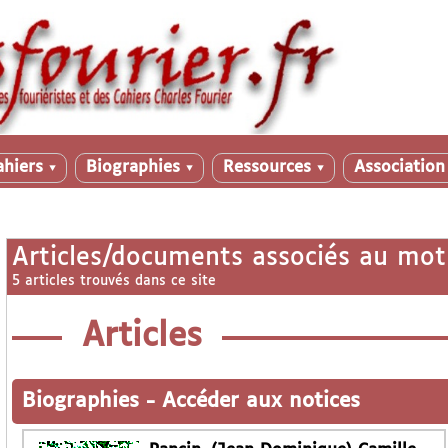
ahiers
Biographies
Ressources
Associatio
▼
▼
▼
Articles/documents associés au mot
5 articles trouvés dans ce site
Articles
Biographies
-
Accéder aux notices