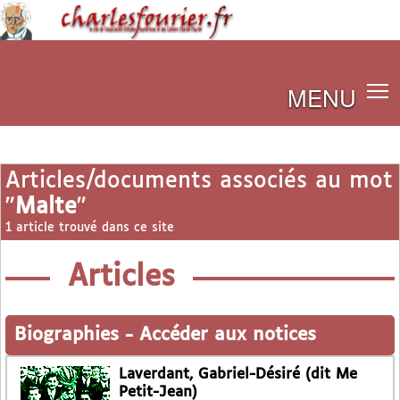
MENU
Articles/documents associés au mot
"
Malte
"
1 article trouvé dans ce site
Articles
Biographies
-
Accéder aux notices
Laverdant, Gabriel-Désiré (dit Me
Petit-Jean)