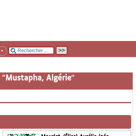
n
▼
 "
Mustapha, Algérie
"