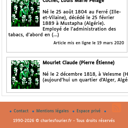
Cochet, Louis Marie Pélage
Né le 25 août 1804 au Ferré (Ille-
et-Vilaine), décédé le 25 février
1889 à Mustapha (Algérie).
Employé de l’administration des
tabacs, d’abord en (…)
Article mis en ligne le
19 mars 2020
Mourlet Claude (Pierre Étienne)
Né le 2 décembre 1818, à Velesme (H
(aujourd’hui un quartier d’Alger, Algé
Contact
Mentions légales
Espace privé
1990-2026 © charlesfourier.fr - Tous droits réservés