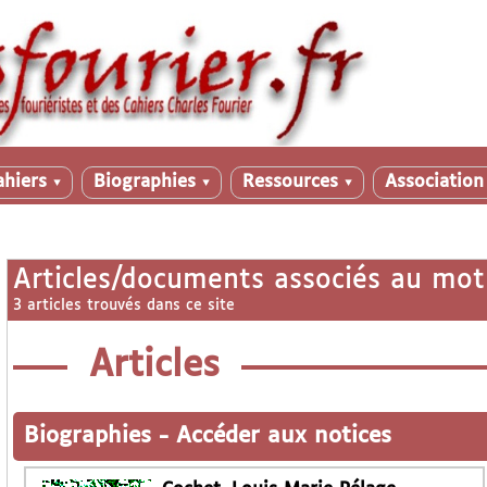
ahiers
Biographies
Ressources
Associatio
▼
▼
▼
Articles/documents associés au mot
3 articles trouvés dans ce site
Articles
Biographies
-
Accéder aux notices