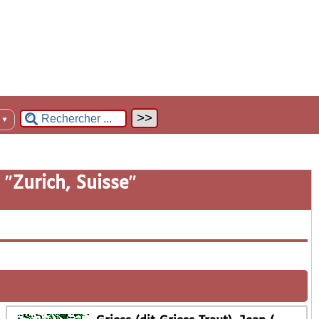
n
▼
 "
Zurich, Suisse
"