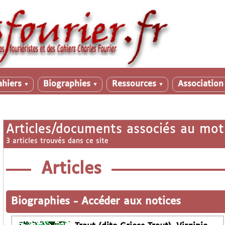
ahiers
Biographies
Ressources
Associatio
▼
▼
▼
Articles/documents associés au mot
3 articles trouvés dans ce site
Articles
Biographies
-
Accéder aux notices