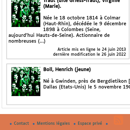
Traut (dite Griess-Traut), Virginie
(Marie).
Née le 18 octobre 1814 à Colmar
(Haut-Rhin), décédée le 9 décembre
1898 à Colombes (Seine,
aujourd’hui Hauts-de-Seine). Actionnaire de
nombreuses (…)
Article mis en ligne le
24 juin 2013
dernière modification le 26 juin 2022
Boll, Henrich (jeune)
Né à Gwinden, près de Bergdietikon [
Dallas (Etats-Unis) le 5 novembre 19
Contact
Mentions légales
Espace privé