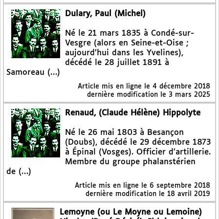
Dulary, Paul (Michel)
Né le 21 mars 1835 à Condé-sur-
Vesgre (alors en Seine-et-Oise ;
aujourd’hui dans les Yvelines),
décédé le 28 juillet 1891 à
Samoreau (…)
Article mis en ligne le
4 décembre 2018
dernière modification le 3 mars 2025
Renaud, (Claude Hélène) Hippolyte
Né le 26 mai 1803 à Besançon
(Doubs), décédé le 29 décembre 1873
à Épinal (Vosges). Officier d’artillerie.
Membre du groupe phalanstérien
de (…)
Article mis en ligne le
6 septembre 2018
dernière modification le 18 avril 2019
Lemoyne (ou Le Moyne ou Lemoine)