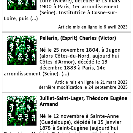
Loire (Nièvre), décédée le 13 mars
1900 à Paris, 1er arrondissement
(Seine). Institutrice à Cosne-sur-
Loire, puis (…)
Article mis en ligne le
6 avril 2023
Pellarin, (Esprit) Charles (Victor)
Né le 25 novembre 1804, à Jugon
(alors Côtes-du-Nord, aujourd’hui
Côtes-d’Armor), décédé le 13
décembre 1883 à Paris, 14e
arrondissement (Seine). (…)
Article mis en ligne le
21 mars 2023
dernière modification le 24 septembre 2025
Juillet-Saint-Lager, Théodore Eugène
Armand
Né le 12 novembre à Sainte-Anne
(Guadeloupe), décédé le 15 janvier
1878 à Saint-Eugène (aujourd’hui