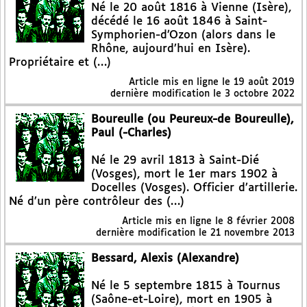
Né le 20 août 1816 à Vienne (Isère),
décédé le 16 août 1846 à Saint-
Symphorien-d’Ozon (alors dans le
Rhône, aujourd’hui en Isère).
Propriétaire et (…)
Article mis en ligne le
19 août 2019
dernière modification le 3 octobre 2022
Boureulle (ou Peureux-de Boureulle),
Paul (-Charles)
Né le 29 avril 1813 à Saint-Dié
(Vosges), mort le 1er mars 1902 à
Docelles (Vosges). Officier d’artillerie.
Né d’un père contrôleur des (…)
Article mis en ligne le
8 février 2008
dernière modification le 21 novembre 2013
Bessard, Alexis (Alexandre)
Né le 5 septembre 1815 à Tournus
(Saône-et-Loire), mort en 1905 à