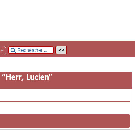
n
▼
 "
Herr, Lucien
"