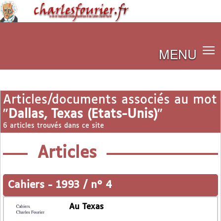
MENU
Articles/documents associés au mot
"
Dallas, Texas (Etats-Unis)
"
6 articles trouvés dans ce site
Articles
Cahiers
-
1993 / n° 4
Au Texas