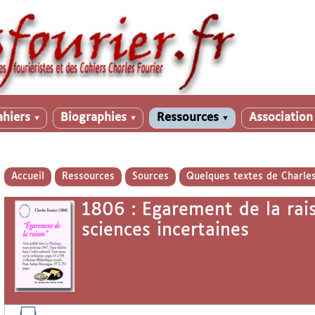
ahiers
Biographies
Ressources
Associatio
▼
▼
▼
Accueil
Ressources
Sources
Quelques textes de Charles
1806 : Egarement de la rai
sciences incertaines