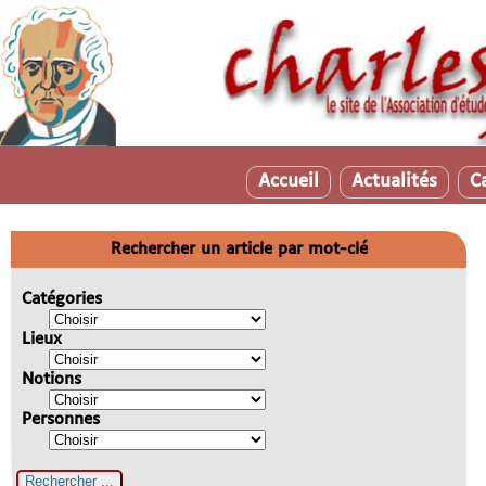
Accueil
Actualités
C
Rechercher un article par mot-clé
Catégories
Lieux
Notions
Personnes