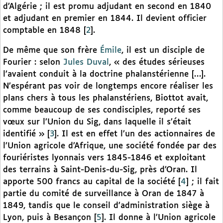
d’Algérie ; il est promu adjudant en second en 1840
et adjudant en premier en 1844. Il devient officier
comptable en 1848
[
2
]
.
De même que son frère
Émile
, il est un disciple de
Fourier : selon
Jules Duval
, « des études sérieuses
l’avaient conduit à la doctrine phalanstérienne […].
N’espérant pas voir de longtemps encore réaliser les
plans chers à tous les phalanstériens, Biottot avait,
comme beaucoup de ses condisciples, reporté ses
vœux sur l’Union du Sig, dans laquelle il s’était
identifié »
[
3
]
. Il est en effet l’un des actionnaires de
l’Union agricole d’Afrique, une société fondée par des
fouriéristes lyonnais vers 1845-1846 et exploitant
des terrains à Saint-Denis-du-Sig, près d’Oran. Il
apporte 500 francs au capital de la société
[
4
]
; il fait
partie du comité de surveillance à Oran de 1847 à
1849, tandis que le conseil d’administration siège à
Lyon, puis à Besançon
[
5
]
. Il donne à l’Union agricole