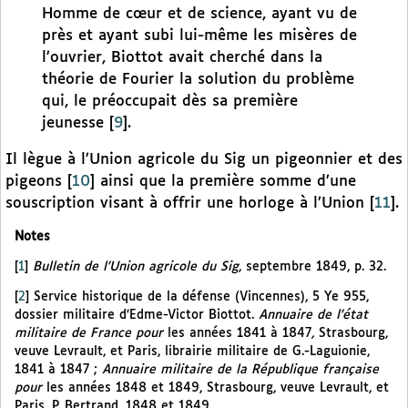
Homme de cœur et de science, ayant vu de
près et ayant subi lui-même les misères de
l’ouvrier, Biottot avait cherché dans la
théorie de Fourier la solution du problème
qui, le préoccupait dès sa première
jeunesse
[
9
]
.
Il lègue à l’Union agricole du Sig un pigeonnier et des
pigeons
[
10
]
ainsi que la première somme d’une
souscription visant à offrir une horloge à l’Union
[
11
]
.
Notes
[
1
]
Bulletin de l’Union agricole du Sig
, septembre 1849, p. 32.
[
2
]
Service historique de la défense (Vincennes), 5 Ye 955,
dossier militaire d’Edme-Victor Biottot.
Annuaire de l’état
militaire de France pour
les années 1841 à 1847
,
Strasbourg,
veuve Levrault, et Paris, librairie militaire de G.-Laguionie,
1841 à 1847 ;
Annuaire militaire de la République française
pour
les années 1848 et 1849, Strasbourg, veuve Levrault, et
Paris, P. Bertrand, 1848 et 1849.