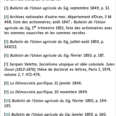
[
3
]
Bulletin de l’Union agricole du Sig,
septembre 1849, p. 32.
[
4
]
Archives nationales d’outre-mer, département d’Oran, 3 M
468, liste des actionnaires, août 1847 ;
Bulletin de l’Union
er
agricole du Sig
, 1
trimestre 1852, liste des actionnaires avec
les sommes souscrites et les sommes versées.
[
5
]
Bulletin de l’Union agricole du Sig
, juillet-août 1850, p.
XXXIII.
[
6
]
Bulletin de l’Union agricole du Sig,
février 1850, p. 187.
[
7
]
Jacques Valette,
Socialisme utopique et idée coloniale. Jules
Duval (1813-1870)
, thèse de doctorat es lettres, Paris I, 1974,
volume 2, f. 472-476.
[
8
]
La Démocratie pacifique,
11 janvier 1846.
[
9
]
La Démocratie pacifique,
10 novembre 1849.
[
10
]
Bulletin de l’Union agricole du Sig,
février 1850, p. 194-
195.
[
11
]
Bulletin de l’Union agricole du Sig
, janvier 1850, p. 160.