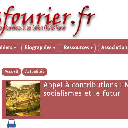
ahiers
Biographies
Ressources
Associatio
▼
▼
▼
Accueil
Actualités
Appel à contributions :
socialismes et le futur