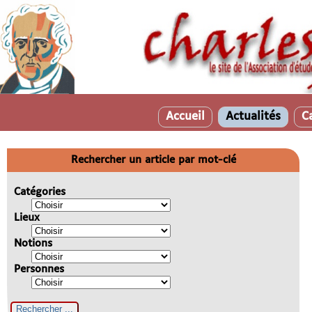
Accueil
Actualités
C
Rechercher un article par mot-clé
Catégories
Lieux
Notions
Personnes