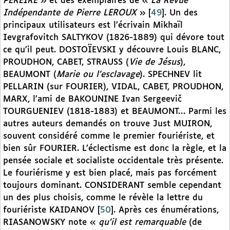
PEREIRE
» et des exemplaires de «
La Revue
Indépendante
de Pierre LEROUX
»
[
49
]
. Un des
principaux utilisateurs est l’écrivain Mikhaïl
Ievgrafovitch SALTYKOV (1826-1889) qui dévore tout
ce qu’il peut. DOSTOÏEVSKI y découvre Louis BLANC,
PROUDHON, CABET, STRAUSS (
Vie de Jésus
),
BEAUMONT (
Marie ou l’esclavage
). SPECHNEV lit
PELLARIN (sur FOURIER), VIDAL, CABET, PROUDHON,
MARX, l’ami de BAKOUNINE Ivan Sergeevič
TOURGUENIEV (1818-1883) et BEAUMONT… Parmi les
autres auteurs demandés on trouve Just MUIRON,
souvent considéré comme le premier fouriériste, et
bien sûr FOURIER. L’éclectisme est donc la règle, et la
pensée sociale et socialiste occidentale très présente.
Le fouriérisme y est bien placé, mais pas forcément
toujours dominant. CONSIDERANT semble cependant
un des plus choisis, comme le révèle la lettre du
fouriériste KAIDANOV
[
50
]
. Après ces énumérations,
RIASANOWSKY note «
qu’il est remarquable
(de