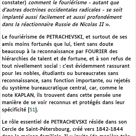
constater)
comment le fouriérisme - autant que
d’autres doctrines occidentales radicales - se soit
implanté aussi facilement et aussi profondément
dans la réactionnaire Russie de Nicolas II
».
Le fouriérisme de PETRACHEVSKI, et surtout de ses
amis moins fortunés que lui, tient sans doute
beaucoup à la reconnaissance par FOURIER des
hiérarchies de talent et de fortune, et à son refus de
tout nivellement social : c’est évidemment rassurant
pour les nobles, étudiants ou bureaucrates sans
reconnaissance, sans fonction importante, ou rejetés
du système bureaucratique central, car, comme le
note KAPLAN, ils trouvent dans cette pensée une
manière de se voir reconnus et protégés dans leur
spécificité
[
51
]
.
Le rôle essentiel de PETRACHEVSKI réside dans son
Cercle de Saint-Pétersbourg, créé vers 1842-1844