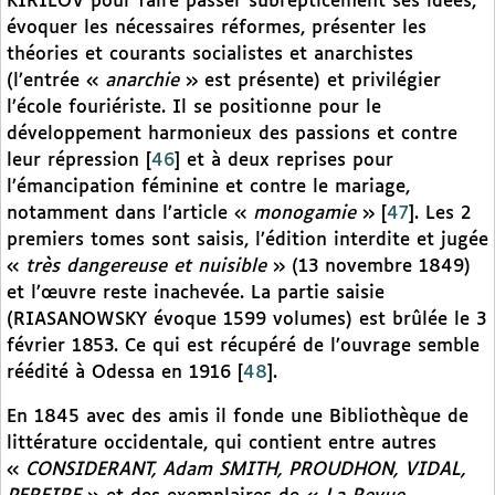
KIRILOV pour faire passer subrepticement ses idées,
évoquer les nécessaires réformes, présenter les
théories et courants socialistes et anarchistes
(l’entrée «
anarchie
» est présente) et privilégier
l’école fouriériste. Il se positionne pour le
développement harmonieux des passions et contre
leur répression
[
46
]
et à deux reprises pour
l’émancipation féminine et contre le mariage,
notamment dans l’article «
monogamie
»
[
47
]
. Les 2
premiers tomes sont saisis, l’édition interdite et jugée
«
très dangereuse et nuisible
» (13 novembre 1849)
et l’œuvre reste inachevée. La partie saisie
(RIASANOWSKY évoque 1599 volumes) est brûlée le 3
février 1853. Ce qui est récupéré de l’ouvrage semble
réédité à Odessa en 1916
[
48
]
.
En 1845 avec des amis il fonde une Bibliothèque de
littérature occidentale, qui contient entre autres
«
CONSIDERANT, Adam SMITH, PROUDHON, VIDAL,