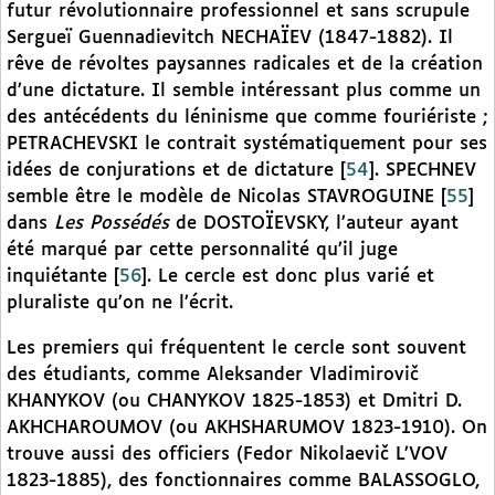
futur révolutionnaire professionnel et sans scrupule
Sergueï Guennadievitch NECHAÏEV (1847-1882). Il
rêve de révoltes paysannes radicales et de la création
d’une dictature. Il semble intéressant plus comme un
des antécédents du léninisme que comme fouriériste ;
PETRACHEVSKI le contrait systématiquement pour ses
idées de conjurations et de dictature
[
54
]
. SPECHNEV
semble être le modèle de Nicolas STAVROGUINE
[
55
]
dans
Les Possédés
de DOSTOÏEVSKY, l’auteur ayant
été marqué par cette personnalité qu’il juge
inquiétante
[
56
]
. Le cercle est donc plus varié et
pluraliste qu’on ne l’écrit.
Les premiers qui fréquentent le cercle sont souvent
des étudiants, comme Aleksander Vladimirovič
KHANYKOV (ou CHANYKOV 1825-1853) et Dmitri D.
AKHCHAROUMOV (ou AKHSHARUMOV 1823-1910). On
trouve aussi des officiers (Fedor Nikolaevič L’VOV
1823-1885), des fonctionnaires comme BALASSOGLO,