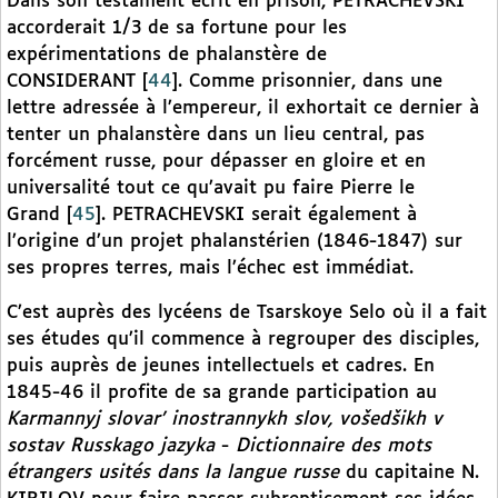
Dans son testament écrit en prison, PETRACHEVSKI
accorderait 1/3 de sa fortune pour les
expérimentations de phalanstère de
CONSIDERANT
[
44
]
. Comme prisonnier, dans une
lettre adressée à l’empereur, il exhortait ce dernier à
tenter un phalanstère dans un lieu central, pas
forcément russe, pour dépasser en gloire et en
universalité tout ce qu’avait pu faire Pierre le
Grand
[
45
]
. PETRACHEVSKI serait également à
l’origine d’un projet phalanstérien (1846-1847) sur
ses propres terres, mais l’échec est immédiat.
C’est auprès des lycéens de Tsarskoye Selo où il a fait
ses études qu’il commence à regrouper des disciples,
puis auprès de jeunes intellectuels et cadres. En
1845-46 il profite de sa grande participation au
Karmannyj slovar’ inostrannykh slov, vošedšikh v
sostav Russkago jazyka
-
Dictionnaire
des mots
étrangers usités dans la langue russe
du capitaine N.