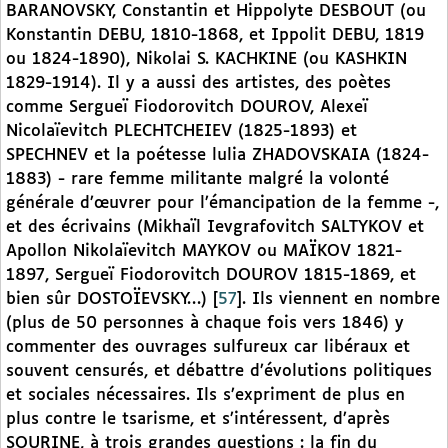
BARANOVSKY, Constantin et Hippolyte DESBOUT (ou
Konstantin DEBU, 1810-1868, et Ippolit DEBU, 1819
ou 1824-1890), Nikolai S. KACHKINE (ou KASHKIN
1829-1914). Il y a aussi des artistes, des poètes
comme Sergueï Fiodorovitch DOUROV, Alexeï
Nicolaïevitch PLECHTCHEIEV (1825-1893) et
SPECHNEV et la poétesse lulia ZHADOVSKAIA (1824-
1883) - rare femme militante malgré la volonté
générale d’œuvrer pour l’émancipation de la femme -,
et des écrivains (Mikhaïl Ievgrafovitch SALTYKOV et
Apollon Nikolaïevitch
MAYKOV ou MAÏKOV 1821-
1897, Sergueï Fiodorovitch DOUROV 1815-1869, et
bien sûr DOSTOÏEVSKY…)
[
57
]
. Ils viennent en nombre
(plus de 50 personnes à chaque fois vers 1846) y
commenter des ouvrages sulfureux car libéraux et
souvent censurés, et débattre d’évolutions politiques
et sociales nécessaires. Ils s’expriment de plus en
plus contre le tsarisme, et s’intéressent, d’après
SOURINE, à trois grandes questions : la fin du