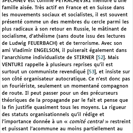
SPECHNEV est comme PETRACHEVSKI membre d’une
famille aisée. Très actif en France et en Suisse dans
les mouvements sociaux et socialistes, il est souvent
présenté comme un des membres du cercle parmi les
plus radicaux à son retour en Russie, le mâtinant de
socialisme, d’athéisme (sans doute issu des lectures
de Ludwig FEUERBACH) et de terrorisme. Avec son
ami Vladimir ENGELSON, il puiserait également dans
l’anarchisme individualiste de STIRNER
[
52
]
. Mais
VENTURI rappelle à plusieurs reprises qu’il est
surtout un communiste revendiqué
[
53
]
, et insiste sur
son côté organisateur autocratique. Ce n’est donc pas
un fouriériste, seulement un momentané compagnon
de route. Il peut passer pour un des précurseurs
théoriques de la propagande par le fait et pense que
la fin justifie quasiment tous les moyens. La rigueur
des statuts organisationnels qu’il rédige et
l’importance donnée à un «
comité central
» restreint
et puissant l’acommune au moins partiellement au