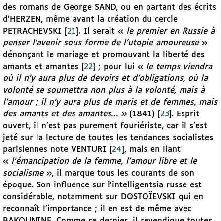
des romans de George SAND, ou en partant des écrits
d’HERZEN, même avant la création du cercle
PETRACHEVSKI
[
21
]
. Il serait «
le premier en Russie à
penser l’avenir sous forme de l’utopie amoureuse
»
dénonçant le mariage et promouvant la liberté des
amants et amantes
[
22
]
; pour lui «
le temps viendra
où il n’y aura plus de devoirs et d’obligations, où la
volonté se soumettra non plus à la volonté, mais à
l’amour ; il n’y aura plus de maris et de femmes, mais
des amants et des amantes… »
(1841)
[
23
]
. Esprit
ouvert, il n’est pas purement fouriériste, car il s’est
jeté sur la lecture de toutes les tendances socialistes
parisiennes note VENTURI
[
24
]
, mais en liant
«
l’émancipation de la femme, l’amour libre et le
socialisme
», il marque tous les courants de son
époque. Son influence sur l’intelligentsia russe est
considérable, notamment sur DOSTOÏEVSKI qui en
reconnaît l’importance ; il en est de même avec
BAKOUNINE. Comme ce dernier, il revendique toutes