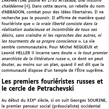
ZAKHARYINE publie en 1793
Arfaxade, une histoire
chaldéenne
[
4
]
. Dans cette œuvre, un rebelle du nom
d’ABBADON, combat pour des idées libertaires. Il ne
recherche pas le pouvoir. Il affirme de manière quasi
fouriériste que «
la vraie liberté consiste dans la
réalisation audacieuse et incontrôlée de tous ses
désirs, sans craindre ni les reproches des autres, ni
les tourments de sa propre conscience
». La vie
semble communautaire. Pour Michel NIQUEUX et
Leonid HELLER il incarne sans doute «
le tout premier
anarchiste de la littérature russe
», ce dont on peut
douter, au moins sur un plan, quand il est dit que la
communauté dispose d’un temple de l’Être suprême.
Les premiers fouriéristes russes et
le cercle de Petrachevski
Au début du XIX° siècle, si on suit Georges SOURINE,
le premier penseur social (présocialiste) occidental