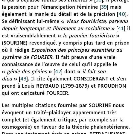
«
qui a dépassé toutes ses attentes
»
[
38
]
, il partage
la passion pour l’émancipation féminine
[
39
]
mais
également la manie du détail et de la précision
[
40
]
.
Se définissant lui-même «
vieux fouriériste, parvenu
depuis longtemps et librement au socialisme
»
[
41
]
il
est vraisemblablement «
le premier fouriériste
»
(SOURINE) revendiqué, y compris plus tard en prison
où il rédige
Exposition des principes essentiels du
système de FOURIER
. Il fait preuve d’une vraie
connaissance de l’œuvre de celui qu’il appelle le
«
génie des génies
»
[
42
]
dont «
il fait son
dieu
»
[
43
]
. Il cite également CONSIDERANT et s’en
prend à Louis REYBAUD (1799-1879) et PROUDHON
qui ont caricaturé FOURIER.
Les multiples citations fournies par SOURINE nous
évoquent un traité-plaidoyer apparemment très
complet (et également critique, par exemple sur la
cosmogonie) en faveur de la théorie phalanstérienne.