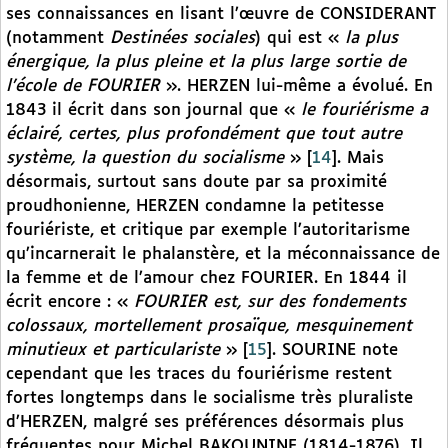
ses connaissances en lisant l’œuvre de CONSIDERANT
(notamment
Destinées sociales
) qui est «
la plus
énergique, la plus pleine et la plus large sortie de
l’école de FOURIER
». HERZEN lui-même a évolué. En
1843 il écrit dans son journal que «
le fouriérisme a
éclairé, certes, plus profondément que tout autre
système, la question du socialisme
»
[
14
]
. Mais
désormais, surtout sans doute par sa proximité
proudhonienne, HERZEN condamne la petitesse
fouriériste, et critique par exemple l’autoritarisme
qu’incarnerait le phalanstère, et la méconnaissance de
la femme et de l’amour chez FOURIER. En 1844 il
écrit encore : «
FOURIER est, sur des fondements
colossaux, mortellement prosaïque, mesquinement
minutieux et particulariste
»
[
15
]
. SOURINE note
cependant que les traces du fouriérisme restent
fortes longtemps dans le socialisme très pluraliste
d’HERZEN, malgré ses préférences désormais plus
fréquentes pour Michel BAKOUNINE (1814-1876). Il