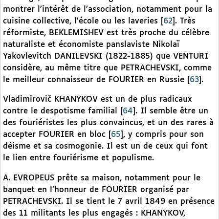
montrer l’intérêt de l’association, notamment pour la
cuisine collective, l’école ou les laveries
[
62
]
. Très
réformiste, BEKLEMISHEV est très proche du célèbre
naturaliste et économiste panslaviste Nikolaï
Yakovlevitch DANILEVSKI (1822-1885) que VENTURI
considère, au même titre que PETRACHEVSKI, comme
le meilleur connaisseur de FOURIER en Russie
[
63
]
.
Vladimirovič KHANYKOV est un de plus radicaux
contre le despotisme familial
[
64
]
. Il semble être un
des fouriéristes les plus convaincus, et un des rares à
accepter FOURIER en bloc
[
65
]
, y compris pour son
déisme et sa cosmogonie. Il est un de ceux qui font
le lien entre fouriérisme et populisme.
A. EVROPEUS prête sa maison, notamment pour le
banquet en l’honneur de FOURIER organisé par
PETRACHEVSKI. Il se tient le 7 avril 1849 en présence
des 11 militants les plus engagés : KHANYKOV,