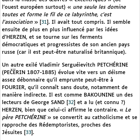
l’ouest européen surtout) «
une seule les domine
toutes et forme le fil de ce labyrinthe, c’est
l’association
»
[
31
]
. Il avait tout compris. Il semble
ensuite de plus en plus influencé par les idées
d’HERZEN, et se tourne sur les ferments
démocratiques et progressistes de son ancien pays
russe (car il est peut-être naturalisé britannique).
Un autre exilé Vladimir Serguéievitch PETCHÉRINE
(PEČËRIN 1807-1885) évolue vite vers un déisme
assez débonnaire qu’il emprunte peut-être à
FOURIER, qu’il connaît sans doute, notamment de
manière indirecte. Il est comme BAKOUNINE un des
lecteurs de George SAND
[
32
]
et a lu (et connu ?)
HERZEN, bien que celui-ci affirme le contraire. «
Le
père PETCHÉRINE
» se convertit au catholicisme et se
rapproche des Rédemptoristes, proches des
Jésuites
[
33
]
.