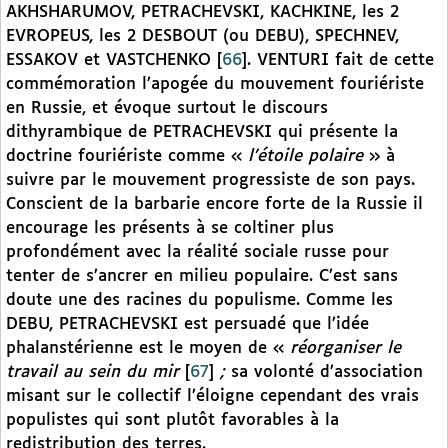
AKHSHARUMOV, PETRACHEVSKI, KACHKINE, les 2
EVROPEUS, les 2 DESBOUT (ou DEBU), SPECHNEV,
ESSAKOV et VASTCHENKO
[
66
]
. VENTURI fait de cette
commémoration l’apogée du mouvement fouriériste
en Russie, et évoque surtout le discours
dithyrambique de PETRACHEVSKI qui présente la
doctrine fouriériste comme «
l’étoile polaire
» à
suivre par le mouvement progressiste de son pays.
Conscient de la barbarie encore forte de la Russie il
encourage les présents à se coltiner plus
profondément avec la réalité sociale russe pour
tenter de s’ancrer en milieu populaire. C’est sans
doute une des racines du populisme. Comme les
DEBU, PETRACHEVSKI est persuadé que l’idée
phalanstérienne est le moyen de «
réorganiser le
travail au sein du mir
[
67
]
;
sa volonté d’association
misant sur le collectif l’éloigne cependant des vrais
populistes qui sont plutôt favorables à la
redistribution des terres.