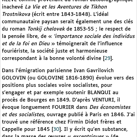
inachevé
La Vie et les Aventures de Tikhon
Trostnikova
(écrit entre 1843-1848). L’idéal
communautaire paysan serait également une des clés
du roman
Tonkij chelovek
de 1853-55 ; le respect de
la pensée libre, de «
’importance sociale des individus
et de la foi en Dieu
» témoignerait de l’influence
fouriériste, la société juste et harmonieuse
correspondant à la bonne volonté divine
[
29
]
.
Dans l’émigration parisienne Ivan Gavrilovich
GOLOVIN (ou GOLOVINE 1816-1890) évolue vers des
positions plus sociales voire socialistes, pour
s’engager et par exemple soutenir BLANQUI au
procès de Bourges en 1849. D’après VENTURI, il
évoque longuement FOURIER dans
Des économistes
et des socialistes
, ouvrage publié à Paris en 1846. J’ai
trouvé une référence chez Firmin Didot frères et
Cappelle pour 1845
[
30
]
. Il y écrit qu’en substance,
dans la masse des œuvres «
excentriques
» (de