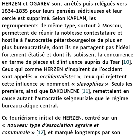
HERZEN et OGAREV sont arrêtés puis relégués vers
1834-1835 pour leurs pensées séditieuses et leur
cercle est supprimé. Selon KAPLAN, les
regroupements de même type, surtout à Moscou,
permettent de réunir la noblesse contestataire et
hostile à l’autocratie pétersbourgeoise de plus en
plus bureaucratisée, dont ils ne partagent pas l’idéal
fortement étatisé et dont ils subissent la concurrence
en terme de places et d’influence auprès du Tsar
[
10
]
.
Ceux qui comme HERZEN s’inspirent de l’occident
sont appelés «
occidentalistes
», ceux qui rejettent
cette influence se nomment «
slavophiles
». Seuls les
premiers, ainsi que BAKOUNINE
[
11
]
, remettaient en
cause autant l’autocratie seigneuriale que le régime
bureaucratique central.
Ce fouriérisme initial de HERZEN, centré sur un
«
nouveau type d’association agraire et
communale
»
[
12
]
, et marqué longtemps par son