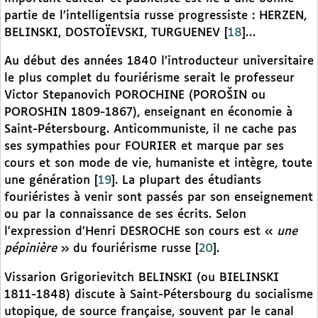
partie de l’intelligentsia russe progressiste : HERZEN,
BELINSKI, DOSTOÏEVSKI, TURGUENEV
[
18
]
…
Au début des années 1840 l’introducteur universitaire
le plus complet du fouriérisme serait le professeur
Victor Stepanovich POROCHINE (POROŠIN ou
POROSHIN 1809-1867), enseignant en économie à
Saint-Pétersbourg. Anticommuniste, il ne cache pas
ses sympathies pour FOURIER et marque par ses
cours et son mode de vie, humaniste et intègre, toute
une génération
[
19
]
. La plupart des étudiants
fouriéristes à venir sont passés par son enseignement
ou par la connaissance de ses écrits. Selon
l’expression d’Henri DESROCHE son cours est «
une
pépinière
» du fouriérisme russe
[
20
]
.
Vissarion Grigorievitch
BELINSKI (ou BIELINSKI
1811-1848) discute à Saint-Pétersbourg du socialisme
utopique, de source française, souvent par le canal