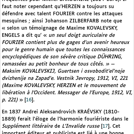
faut noter cependant qu’HERZEN a toujours su
défendre avec talent FOURIER contre les attaques
mesquines ; ainsi Johanson ZILBERFARB note que
« selon un témoignage de Maxime KOVALEVSKY,
ENGELS a dit qu’ «
un seul doigt auriculaire de
FOURIER contient plus de gages d’un avenir heureux
pour le genre humain que toutes les connaissances
encyclopédiques de son sévère critique DÜHRING,
ramassées au petit bonheur de tous côtés. » —
Maksim KOVALEVSKIJ,
Guertsen i osvobodit’el’noje
dvizhenije na Zapad’e.
Vestnik Jevropy, 1912, VI, 221
(Maxime KOVALEVSKY, HERZEN et le mouvement de
libération à l’Occident. Messager de l’Europe, 1912, VI,
p. 221)
»
[
16
]
.
En 1837 Andrei Aleksandrovich KRAÉVSKY (1810-
1889) ferait l’éloge de l’harmonie fouriériste dans le
Supplément littéraire
de
L’Invalide russe
[
17
]
. Cet
important éditeur et publiciste est lié à une bonne