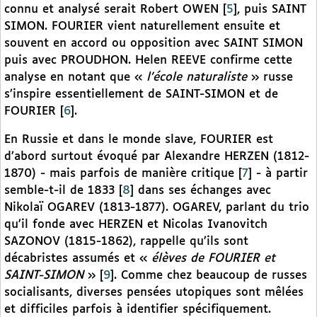
connu et analysé serait Robert OWEN
[
5
]
, puis SAINT
SIMON. FOURIER vient naturellement ensuite et
souvent en accord ou opposition avec SAINT SIMON
puis avec PROUDHON. Helen REEVE confirme cette
analyse en notant que «
l’école
naturaliste
» russe
s’inspire essentiellement de SAINT-SIMON et de
FOURIER
[
6
]
.
En Russie et dans le monde slave, FOURIER est
d’abord surtout évoqué par Alexandre HERZEN (1812-
1870) - mais parfois de manière critique
[
7
]
- à partir
semble-t-il de 1833
[
8
]
dans ses échanges avec
Nikolaï OGAREV (1813-1877). OGAREV, parlant du trio
qu’il fonde avec HERZEN et Nicolas Ivanovitch
SAZONOV (1815-1862), rappelle qu’ils sont
décabristes assumés et «
élèves de FOURIER et
SAINT-SIMON
»
[
9
]
. Comme chez beaucoup de russes
socialisants, diverses pensées utopiques sont mêlées
et difficiles parfois à identifier spécifiquement.