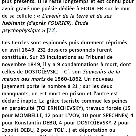
plus présents. Il le reste longtemps et est connu pour
avoir gravé une poésie dédiée à FOURIER sur le mur
de sa cellule : «
L’avenir de la terre et de ses
habitants (d’après FOURIER). Étude
psychophysique
»
[
72
]
.
Ces Cercles sont espionnés puis durement réprimés
en avril 1849. 232 dossiers personnels furent
constitués. Sur 23 inculpations au Tribunal de
novembre 1849, il y a 9 condamnations à mort, dont
celles de DOSTOÏEVSKI - Cf. son
Souvenirs de la
maison des morts
de 1860-1862. Un nouveau
jugement porte le nombre à 21 ; sur les deux
manquants, un est mort en prison et l’autre est
déclaré inapte. La grâce tsariste commue les peines
en perpétuité (TCHERNICHEVSKY), travaux forcés (15
pour MOMBELLI, 12 pour L’VOV, 10 pour SPECHNEV, 4
pour Konstantin DEBU, 4 pour DOSTOÏEVSKY, 2 pour
Ippolit DEBU, 2 pour TOL’…) et déportation ou