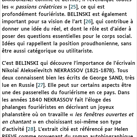
les «
passions créatrices
»
[
25
]
, ce qui est
profondément fouriériste. BELINSKI est également
important pour sa vision de l’art
[
26
]
, qui contribue à
donner une idée du réel, et dont le rôle est d’aider à
poser des questions essentielles pour le corps social.
Idées qui rappellent la position proudhonienne, sans
être aussi catégorique ou utilitariste.
C’est BELINSKI qui découvre l’importance de l’écrivain
Nikolaï Alekseïevitch NEKRASSOV (1821-1878). Tous
deux connaissent bien les écrits de George SAND, très
lue en Russie
[
27
]
. Elle peut sur certains aspects être
une des passerelles du fouriérisme en ce pays. Dans
les années 1840 NEKRASSOV fait l’éloge des
phalanges fouriéristes en décrivant un joyeux
phalanstère où on travaille «
les fenêtres ouvertes et
en chantant
» en choisissant soi-même son type
d’activité
[
28
]
. L’extrait cité est référencé par Helen
REEVE comme provenant du roman autobiographique