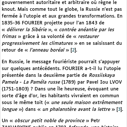
gouvernement autoritaire et arbitraire où règne le
knout. Mais comme tout le globe, la Russie n’est pas
fermée à l’utopie et aux grandes transformations. En
1835-36 FOURIER projette pour l’an 1843 de
«
délivrer la Sibérie
», «
contrée anéantie par les
frimas
» grâce à sa volonté de «
restaurer
progressivement les climatures
» en se saisissant du
retour de «
l’anneau boréal
»
[
2
]
.
En Russie, le message fouriériste pourrait s’appuyer
sur quelques antécédents. FOURIER a-t-il lu l’utopie
présentée dans la deuxième partie de
Rossiiskaya
Pamela
-
La Paméla russe
(1789) par Pavel Iou LVOV
(1751-1803) ? Dans une île heureuse, évoquant une
sorte d’âge d’or, les habitants vivraient en commun
sous le même toit («
une seule maison extrêmement
longue
») dans «
un phalanstère avant la lettre
»
[
3
]
.
Un «
obscur petit noble de province
» Petr