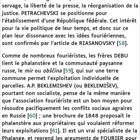
servage, la liberté de la presse, la réorganisation de la
justice. PETRACHEVSKI se positionne pour
l’établissement d’une République fédérale. Cet intérêt
pour la vie politique de leur temps, et donc sur ce
plan leur dissonance avec les idées fouriériennes,
sont confirmés par l’article de RIASANOVSKY
[
58
]
.
Comme de nombreux fouriéristes, les frères DEBU
lient le phalanstère et la communauté paysanne
russe, le
mir
ou
obščina
[
59
]
, qui sur une terre
commune permet l’exploitation individuelle de
parcelles. A.P. BEKLEMISHEV (ou BEKLEMIŠEV),
pourtant non socialiste, pense de la même manière
que l’association fouriériste est un bon moyen pour
résoudre pacifiquement les conflits sociaux agraires
en Russie
[
60
]
; une brochure de 1848 proposait le
phalanstère aux propriétaires qui voulaient réformer
leurs exploitations
[
61
]
. Il est un vrai spécialiste de la
Phalange, et reprend les arguments de FOURIER pour