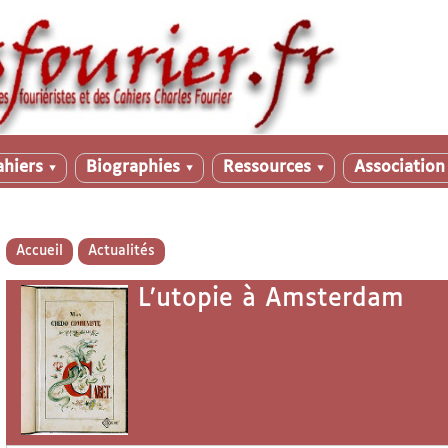
ahiers
Biographies
Ressources
Associatio
▼
▼
▼
Accueil
Actualités
L’utopie à Amsterdam