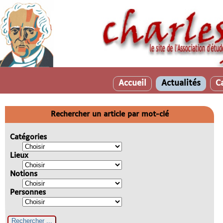
Accueil
Actualités
C
Rechercher un article par mot-clé
Catégories
Lieux
Notions
Personnes