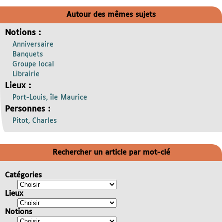
Autour des mêmes sujets
Notions :
Anniversaire
Banquets
Groupe local
Librairie
Lieux :
Port-Louis, île Maurice
Personnes :
Pitot, Charles
Rechercher un article par mot-clé
Catégories
Lieux
Notions