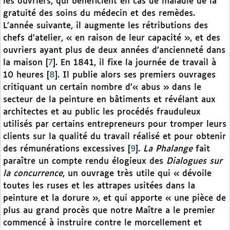
les ouvriers, qui bénéficient en cas de maladie de la
gratuité des soins du médecin et des remèdes.
L’année suivante, il augmente les rétributions des
chefs d’atelier, « en raison de leur capacité », et des
ouvriers ayant plus de deux années d’ancienneté dans
la maison
[
7
]
. En 1841, il fixe la journée de travail à
10 heures
[
8
]
. Il publie alors ses premiers ouvrages
critiquant un certain nombre d’« abus » dans le
secteur de la peinture en bâtiments et révélant aux
architectes et au public les procédés frauduleux
utilisés par certains entrepreneurs pour tromper leurs
clients sur la qualité du travail réalisé et pour obtenir
des rémunérations excessives
[
9
]
.
La Phalange
fait
paraître un compte rendu élogieux des
Dialogues sur
la concurrence
, un ouvrage très utile qui « dévoile
toutes les ruses et les attrapes usitées dans la
peinture et la dorure », et qui apporte « une pièce de
plus au grand procès que notre Maître a le premier
commencé à instruire contre le morcellement et