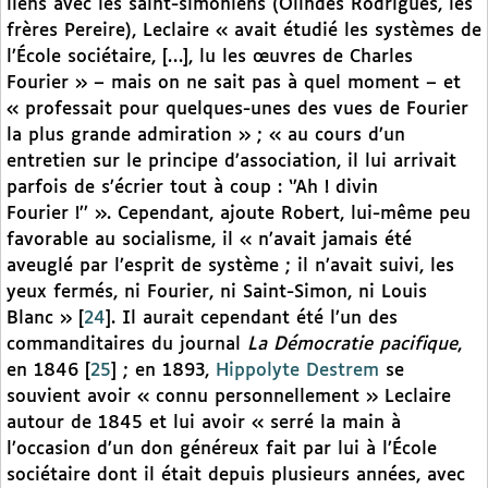
liens avec les saint-simoniens (Olindes Rodrigues, les
frères Pereire), Leclaire « avait étudié les systèmes de
l’École sociétaire, […], lu les œuvres de Charles
Fourier » – mais on ne sait pas à quel moment – et
« professait pour quelques-unes des vues de Fourier
la plus grande admiration » ; « au cours d’un
entretien sur le principe d’association, il lui arrivait
parfois de s’écrier tout à coup : ‘’Ah ! divin
Fourier !’’ ». Cependant, ajoute Robert, lui-même peu
favorable au socialisme, il « n’avait jamais été
aveuglé par l’esprit de système ; il n’avait suivi, les
yeux fermés, ni Fourier, ni Saint-Simon, ni Louis
Blanc »
[
24
]
. Il aurait cependant été l’un des
commanditaires du journal
La Démocratie pacifique
,
en 1846
[
25
]
; en 1893,
Hippolyte Destrem
se
souvient avoir « connu personnellement » Leclaire
autour de 1845 et lui avoir « serré la main à
l’occasion d’un don généreux fait par lui à l’École
sociétaire dont il était depuis plusieurs années, avec