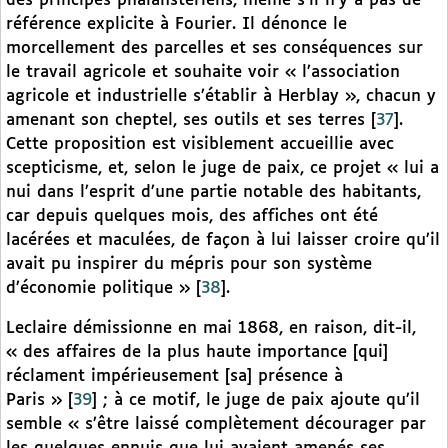
des principes phalanstériens, même s’il n’y a pas de
référence explicite à Fourier. Il dénonce le
morcellement des parcelles et ses conséquences sur
le travail agricole et souhaite voir « l’association
agricole et industrielle s’établir à Herblay », chacun y
amenant son cheptel, ses outils et ses terres
[
37
]
.
Cette proposition est visiblement accueillie avec
scepticisme, et, selon le juge de paix, ce projet « lui a
nui dans l’esprit d’une partie notable des habitants,
car depuis quelques mois, des affiches ont été
lacérées et maculées, de façon à lui laisser croire qu’il
avait pu inspirer du mépris pour son système
d’économie politique »
[
38
]
.
Leclaire démissionne en mai 1868, en raison, dit-il,
« des affaires de la plus haute importance [qui]
réclament impérieusement [sa] présence à
Paris »
[
39
]
; à ce motif, le juge de paix ajoute qu’il
semble « s’être laissé complètement décourager par