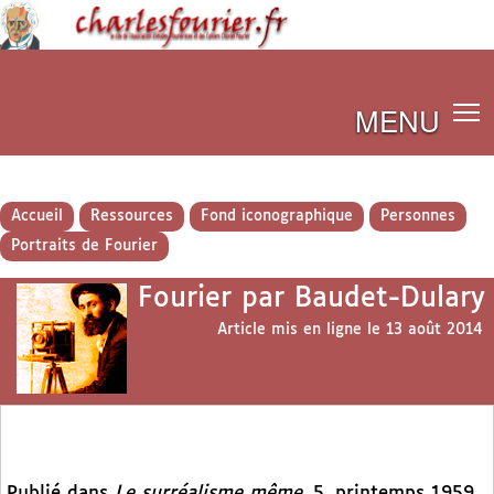
MENU
Accueil
Ressources
Fond iconographique
Personnes
Portraits de Fourier
Fourier par Baudet-Dulary
Article mis en ligne le
13 août 2014
Publié dans
Le surréalisme même
, 5, printemps 1959