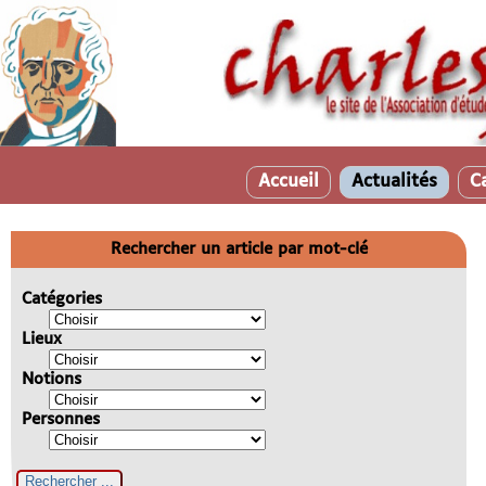
Accueil
Actualités
C
Rechercher un article par mot-clé
Catégories
Lieux
Notions
Personnes