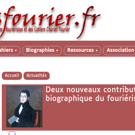
ahiers
Biographies
Ressources
Associatio
▼
▼
▼
Accueil
Actualités
Deux nouveaux contribut
biographique du fouriér