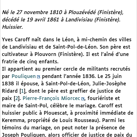
Né le 27 novembre 1810 à Plouzévédé (Finistère),
décédé le 19 avril 1861 à Landivisiau (Finistère).
Huissier.
Yves Caroff naît dans le Léon, à mi-chemin des villes
de Landivisiau et de Saint-Pol-de-Léon. Son père est
cultivateur à Plouvorn (Finistère). Il est l’aîné d’une
fratrie de cinq enfants.
Il appartient au premier cercle de militants recrutés
par
Pouliquen
pendant l’année 1836. Le 25 juin
1838 il épouse, à Saint-Pol-de-Léon, Julie-Josèphe
Ridard
[
1
]
, dont le père est greffier de justice de
paix
[
2
]
.
Pierre-François Miorcec
, fouriériste et
maire de Saint-Pol, célèbre le mariage. Caroff est
huissier public à Plouescat, à proximité immédiate de
Keremma, propriété de Louis Rousseau). Parmi les
témoins du mariage, on peut noter la présence de
Joseph Pouliquen, alors officier de justice de paix du