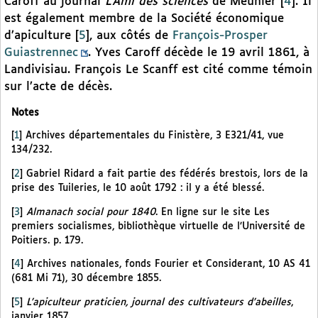
Caroff au journal
L’Ami des sciences
de Meunier
[
4
]
. Il
est également membre de la Société économique
d’apiculture
[
5
]
, aux côtés de
François-Prosper
Guiastrennec
. Yves Caroff décède le 19 avril 1861, à
Landivisiau. François Le Scanff est cité comme témoin
sur l’acte de décès.
Notes
[
1
]
Archives départementales du Finistère, 3 E321/41, vue
134/232.
[
2
]
Gabriel Ridard a fait partie des fédérés brestois, lors de la
prise des Tuileries, le 10 août 1792 : il y a été blessé.
[
3
]
Almanach social pour 1840
. En ligne sur le site Les
premiers socialismes, bibliothèque virtuelle de l’Université de
Poitiers. p. 179.
[
4
]
Archives nationales, fonds Fourier et Considerant, 10 AS 41
(681 Mi 71), 30 décembre 1855.
[
5
]
L’apiculteur praticien, journal des cultivateurs d’abeilles
,
janvier 1857.