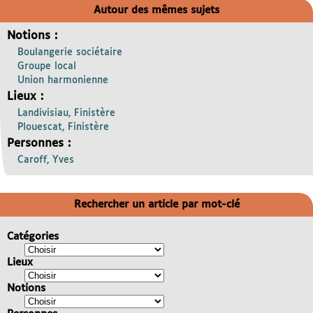
Autour des mêmes sujets
Notions :
Boulangerie sociétaire
Groupe local
Union harmonienne
Lieux :
Landivisiau, Finistère
Plouescat, Finistère
Personnes :
Caroff, Yves
Rechercher un article par mot-clé
Catégories
Lieux
Notions