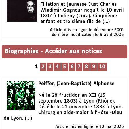
Filiation et jeunesse Just Charles
Wladimir Gagneur naquit le 10 avril
1807 à Poligny (Jura). Cinquième
enfant et troisième fils de (…)
Article mis en ligne le
décembre 2001
dernière modification le 9 avril 2006
Biographies
-
Accéder aux notices
1
2
3
4
5
6
7
8
9
10
Peiffer, (Jean-Baptiste) Alphonse
Né le 28 fructidor an XII (15
septembre 1803) à Lyon (Rhône).
Décédé le 21 novembre 1833 à Lyon.
Chirurgien aide-major à l’Hôtel-Dieu
de Lyon. (…)
Article mis en ligne le
10 mai 2026