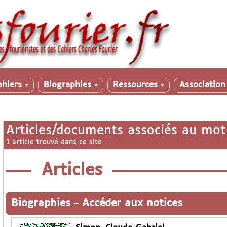
ahiers
Biographies
Ressources
Associatio
▼
▼
▼
Articles/documents associés au mot
1 article trouvé dans ce site
Articles
Biographies
-
Accéder aux notices