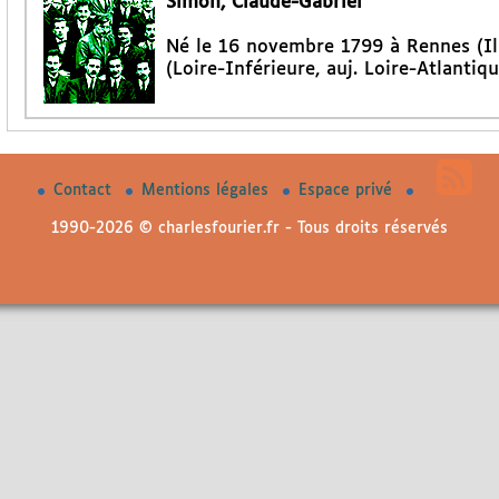
Simon, Claude-Gabriel
Né le 16 novembre 1799 à Rennes (Ill
(Loire-Inférieure, auj. Loire-Atlantiqu
Contact
Mentions légales
Espace privé
1990-2026 © charlesfourier.fr - Tous droits réservés