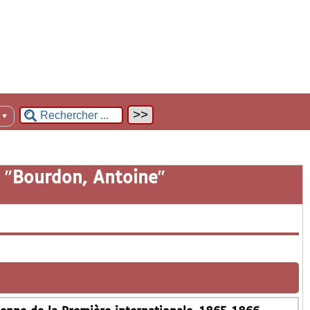
n
▼
 "
Bourdon, Antoine
"