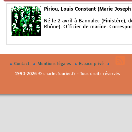
Piriou, Louis Constant (Marie Joseph
Né le 2 avril à Bannalec (Finistère),
Rhône). Officier de marine. Correspon
Contact
Mentions légales
Espace privé
1990-2026 © charlesfourier.fr - Tous droits réservés