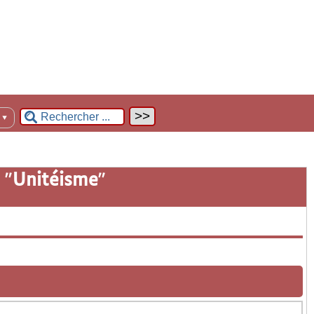
n
▼
 "
Unitéisme
"