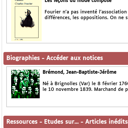
Les leçons du mode composé
Fourier n’a pas inventé l’association 
différences, les oppositions. On ne 
Biographies
-
Accéder aux notices
Brémond, Jean-Baptiste-Jérôme
Né à Brignolles (Var) le 8 février 176
le 10 novembre 1839. Marchand de pe
Ressources
-
Etudes sur...
-
Articles inédits