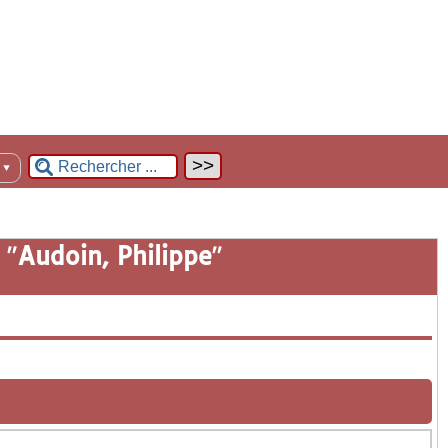
n
▼
 "
Audoin, Philippe
"