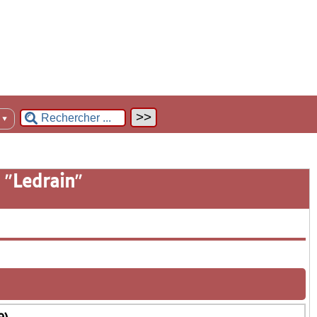
n
▼
 "
Ledrain
"