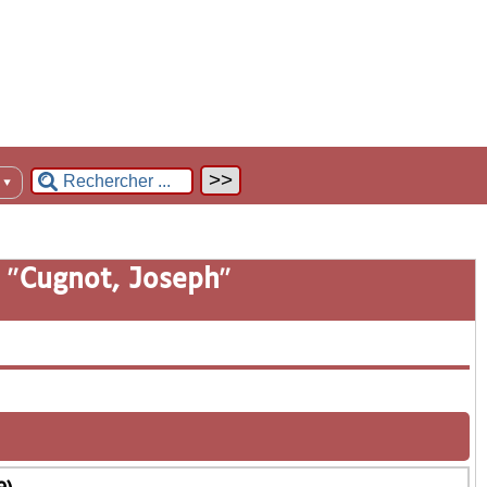
n
▼
 "
Cugnot, Joseph
"