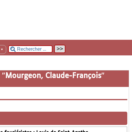
n
▼
 "
Mourgeon, Claude-François
"