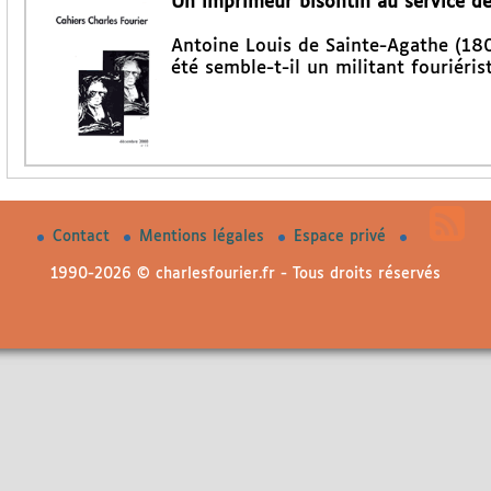
Un imprimeur bisontin au service des
Antoine Louis de Sainte-Agathe (180
été semble-t-il un militant fouriéris
Contact
Mentions légales
Espace privé
1990-2026 © charlesfourier.fr - Tous droits réservés