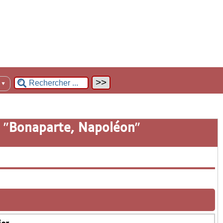
n
▼
 "
Bonaparte, Napoléon
"