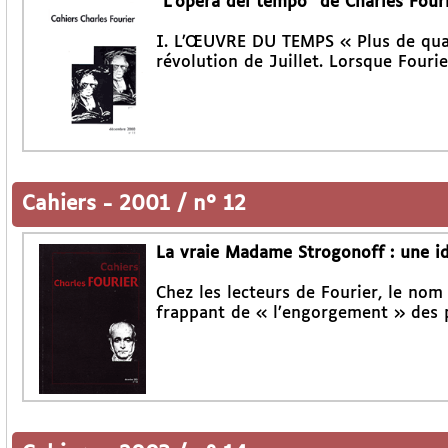
"L’opera del tempo" de Charles Four
I. L’ŒUVRE DU TEMPS « Plus de quatr
révolution de Juillet. Lorsque Fouri
Cahiers
-
2001 / n° 12
La vraie Madame Strogonoff : une id
Chez les lecteurs de Fourier, le nom
frappant de « l’engorgement » des p